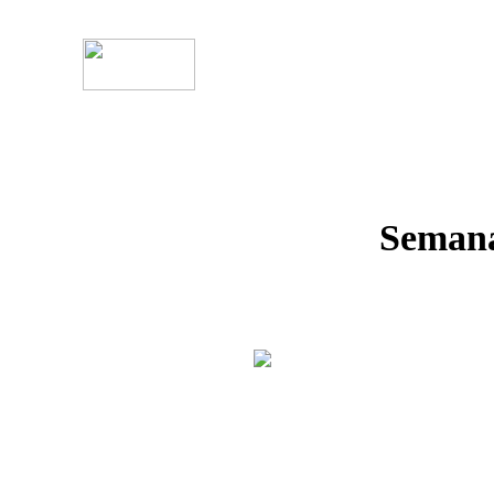
.underline { text-decoration: underline; }
Semana